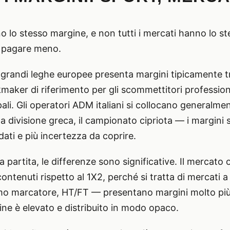
o lo stesso margine, e non tutti i mercati hanno lo 
r pagare meno.
e grandi leghe europee presenta margini tipicamente tr
okmaker di riferimento per gli scommettitori profession
ipali. Gli operatori ADM italiani si collocano generalmen
 divisione greca, il campionato cipriota — i margini 
ti e più incertezza da coprire.
sa partita, le differenze sono significative. Il mercato 
ntenuti rispetto al 1X2, perché si tratta di mercati a 
imo marcatore, HT/FT — presentano margini molto più a
gine è elevato e distribuito in modo opaco.