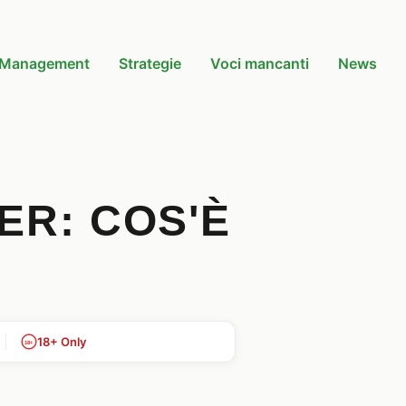
l Management
Strategie
Voci mancanti
News
ER: COS'È
18+ Only
18+