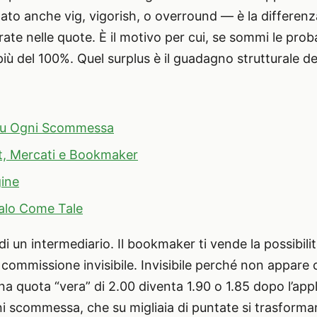
o anche vig, vigorish, o overround — è la differenza t
te nelle quote. È il motivo per cui, se sommi le probabil
iù del 100%. Quel surplus è il guadagno strutturale de
 su Ogni Scommessa
rt, Mercati e Bookmaker
gine
talo Come Tale
 un intermediario. Il bookmaker ti vende la possibil
a commissione invisibile. Invisibile perché non appar
na quota “vera” di 2.00 diventa 1.90 o 1.85 dopo l’app
i scommessa, che su migliaia di puntate si trasformano 