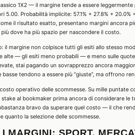
classico 1X2 — il margine tende a essere leggermente p
uori 5.00. Probabilità implicite: 57.1% + 27.8% + 20.0%
 come il risultato esatto, presentano margini ancora più
 più dove ha più spazio per nascondere il costo.
 il margine non colpisce tutti gli esiti allo stesso 
e alte — gli esiti meno probabili — e meno sulle quot
levate, stai pagando un sovrapprezzo ancora maggior
te basse tendono a essere più “giuste”, ma offrono re
il costo operativo delle scommesse. Su mille puntate
i stake al bookmaker prima ancora di considerare le tu
abbastanza bravo da superare quel costo — il che rend
te quanto la selezione delle scommesse.
 MARGINI: SPORT, MERCA