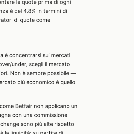
ontare le quote prima di ogni
za è del 4.8% in termini di
ratori di quote come
ia è concentrarsi sui mercati
’over/under, scegli il mercato
iori. Non è sempre possibile —
 mercato più economico è quello
e come Betfair non applicano un
uadagna con una commissione
 exchange sono più alte rispetto
 la liquidità: su partite di