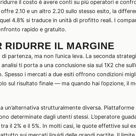
ridurre il costo è avere conti su più operatori e confr
e 2.10 e un altro 2.20 sullo stesso esito, la differen
el 4.8% si traduce in unità di profitto reali. I compa
fronto rapido e gratuito.
 RIDURRE IL MARGINE
 di partenza, ma non l’unica leva. La seconda strateg
 analisi ti porta a una conclusione sia sul 1X2 che sull
 Spesso i mercati a due esiti offrono condizioni migl
solo sul risultato finale — ma quando hai l’opzione, il
a un’alternativa strutturalmente diversa. Piattaform
sono determinate dagli utenti stessi. L’operatore g
 tra il 2% e il 5%. In molti casi, le quote effettive sul
tutto sui mercati liquidi delle grandi partite. Il limite è