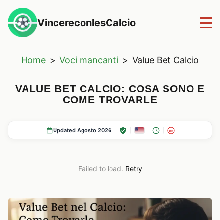
VincereconlesCalcio
Home
>
Voci mancanti
>
Value Bet Calcio
VALUE BET CALCIO: COSA SONO E
COME TROVARLE
Updated Agosto 2026
18+
Failed to load.
Retry