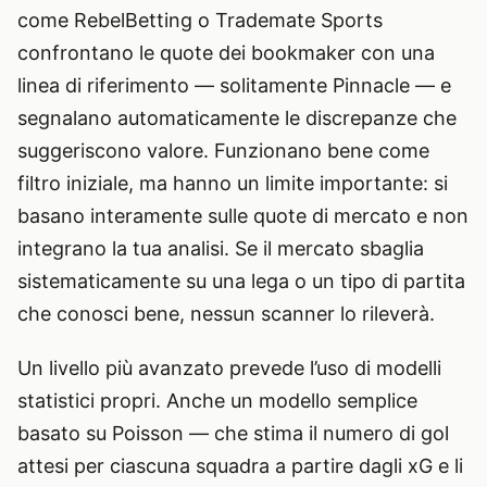
come RebelBetting o Trademate Sports
confrontano le quote dei bookmaker con una
linea di riferimento — solitamente Pinnacle — e
segnalano automaticamente le discrepanze che
suggeriscono valore. Funzionano bene come
filtro iniziale, ma hanno un limite importante: si
basano interamente sulle quote di mercato e non
integrano la tua analisi. Se il mercato sbaglia
sistematicamente su una lega o un tipo di partita
che conosci bene, nessun scanner lo rileverà.
Un livello più avanzato prevede l’uso di modelli
statistici propri. Anche un modello semplice
basato su Poisson — che stima il numero di gol
attesi per ciascuna squadra a partire dagli xG e li