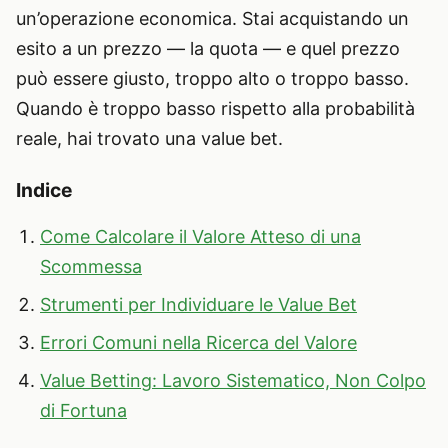
un’operazione economica. Stai acquistando un
esito a un prezzo — la quota — e quel prezzo
può essere giusto, troppo alto o troppo basso.
Quando è troppo basso rispetto alla probabilità
reale, hai trovato una value bet.
Indice
Come Calcolare il Valore Atteso di una
Scommessa
Strumenti per Individuare le Value Bet
Errori Comuni nella Ricerca del Valore
Value Betting: Lavoro Sistematico, Non Colpo
di Fortuna