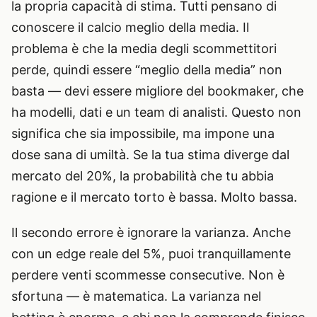
la propria capacità di stima. Tutti pensano di
conoscere il calcio meglio della media. Il
problema è che la media degli scommettitori
perde, quindi essere “meglio della media” non
basta — devi essere migliore del bookmaker, che
ha modelli, dati e un team di analisti. Questo non
significa che sia impossibile, ma impone una
dose sana di umiltà. Se la tua stima diverge dal
mercato del 20%, la probabilità che tu abbia
ragione e il mercato torto è bassa. Molto bassa.
Il secondo errore è ignorare la varianza. Anche
con un edge reale del 5%, puoi tranquillamente
perdere venti scommesse consecutive. Non è
sfortuna — è matematica. La varianza nel