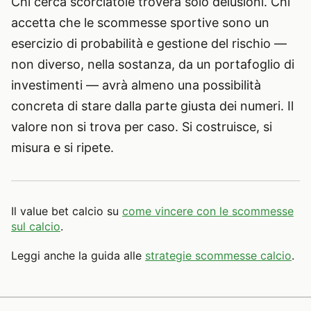
Chi cerca scorciatoie troverà solo delusioni. Chi
accetta che le scommesse sportive sono un
esercizio di probabilità e gestione del rischio —
non diverso, nella sostanza, da un portafoglio di
investimenti — avrà almeno una possibilità
concreta di stare dalla parte giusta dei numeri. Il
valore non si trova per caso. Si costruisce, si
misura e si ripete.
Il value bet calcio su
come vincere con le scommesse
sul calcio
.
Leggi anche la guida alle
strategie scommesse calcio
.