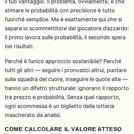
il tuo vantaggio. Il problema, ovviamente, è che
stimare le probabilità con precisione è tutto
fuorché semplice. Ma è esattamente qui che si
separa lo scommettitore dal giocatore d’azzardo:
il primo lavora sulle probabilità, il secondo spera
nei risultati.
Perché è l’unico approccio sostenibile? Perché
tutti gli altri — seguire i pronostici altrui, puntare
sulla squadra del cuore, inseguire le quote alte —
hanno un difetto strutturale: ignorano il rapporto
tra prezzo e probabilità. Senza quel rapporto,
ogni scommessa è un biglietto della lotteria
mascherato da analisi.
COME CALCOLARE IL VALORE ATTESO