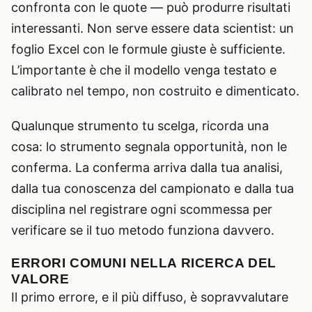
confronta con le quote — può produrre risultati
interessanti. Non serve essere data scientist: un
foglio Excel con le formule giuste è sufficiente.
L’importante è che il modello venga testato e
calibrato nel tempo, non costruito e dimenticato.
Qualunque strumento tu scelga, ricorda una
cosa: lo strumento segnala opportunità, non le
conferma. La conferma arriva dalla tua analisi,
dalla tua conoscenza del campionato e dalla tua
disciplina nel registrare ogni scommessa per
verificare se il tuo metodo funziona davvero.
ERRORI COMUNI NELLA RICERCA DEL
VALORE
Il primo errore, e il più diffuso, è sopravvalutare