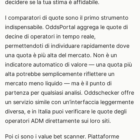
decidere se la tua stima è affidabile.
I comparatori di quote sono il primo strumento
indispensabile. OddsPortal aggrega le quote di
decine di operatori in tempo reale,
permettendoti di individuare rapidamente dove
una quota è più alta del mercato. Non è un
indicatore automatico di valore — una quota più
alta potrebbe semplicemente riflettere un
mercato meno liquido — ma è il punto di
partenza per qualsiasi analisi. Oddschecker offre
un servizio simile con un’interfaccia leggermente
diversa, e in Italia puoi verificare le quote degli
operatori ADM direttamente sui loro siti.
Poi ci sono i value bet scanner. Piattaforme